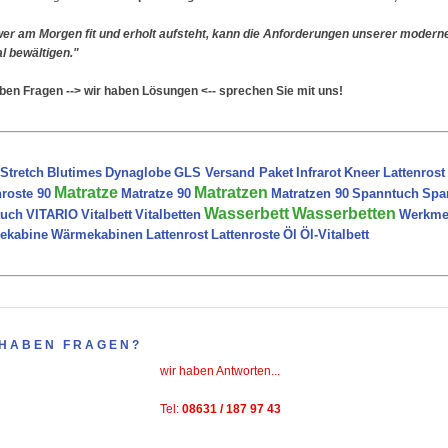
er am Morgen fit und erholt aufsteht, kann die Anforderungen unserer moderne
l bewältigen."
ben Fragen --> wir haben Lösungen <-- sprechen Sie mit uns!
Stretch
Blutimes
Dynaglobe
GLS Versand Paket
Infrarot
Kneer
Lattenrost
Matratze
Matratzen
nroste 90
Matratze 90
Matratzen 90
Spanntuch
Spa
Wasserbett
Wasserbetten
tuch
VITARIO
Vitalbett
Vitalbetten
Werkmei
ekabine
Wärmekabinen
Lattenrost
Lattenroste
Öl
Öl-Vitalbett
 HABEN FRAGEN?
wir haben Antworten...
Tel:
08631 / 187 97 43