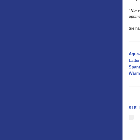
"
Nur w
optima
Sie ha
Aqua-
Latte
Span
Wärm
SIE