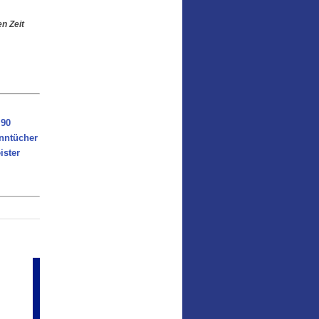
n Zeit
 90
nntücher
ster