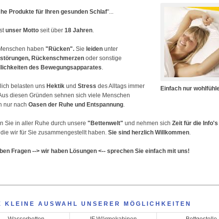
che Produkte für Ihren gesunden Schlaf
"...
ist
unser Motto
seit über
18 Jahren
.
 Menschen haben
"Rücken".
Sie
leiden
unter
fstörungen, Rückenschmerzen
oder sonstige
dlichkeiten des Bewegungsapparates
.
lich belasten uns
Hektik
und
Stress
des Alltags immer
Einfach nur wohlfühle
Aus diesen Gründen sehnen sich viele Menschen
h nur nach
Oasen der Ruhe und Entspannung
.
n Sie in aller Ruhe durch unsere
"Bettenwelt"
und nehmen sich
Zeit für die Info'
, die wir für Sie zusammengestellt haben.
Sie sind herzlich Willkommen
.
ben Fragen --> wir haben Lösungen <-- sprechen Sie einfach mit uns!
E KLEINE AUSWAHL UNSERER MÖGLICHKEITEN