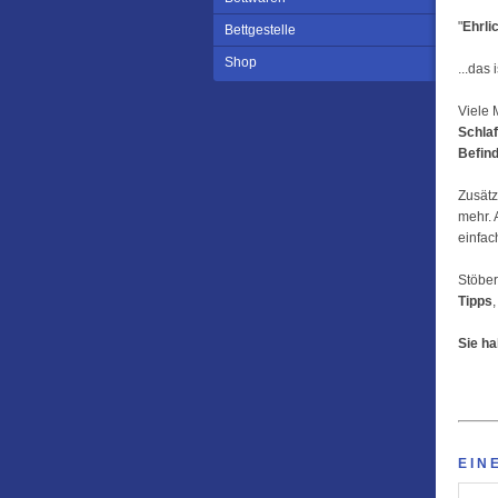
"
Ehrli
Bettgestelle
Shop
...das 
Viele
Schla
Befin
Zusätz
mehr. 
einfac
Stöber
Tipps
Sie ha
EIN