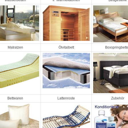
Wasserbetten
IF Wärmekabinen
Bettgestelle
Matratzen
Ölvitalbett
Boxspringbett
Bettwaren
Lattenroste
Zubehör