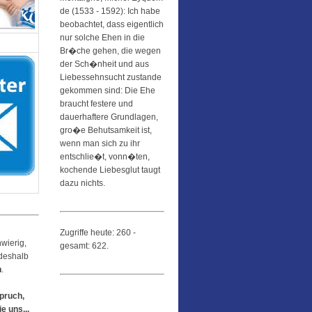
de (1533 - 1592): Ich habe
beobachtet, dass eigentlich
nur solche Ehen in die
Br�che gehen, die wegen
der Sch�nheit und aus
Liebessehnsucht zustande
gekommen sind: Die Ehe
braucht festere und
dauerhaftere Grundlagen,
gro�e Behutsamkeit ist,
wenn man sich zu ihr
entschlie�t, vonn�ten,
kochende Liebesglut taugt
dazu nichts.
Zugriffe heute: 260 -
wierig,
gesamt: 622.
 deshalb
n
.
pruch,
e uns...