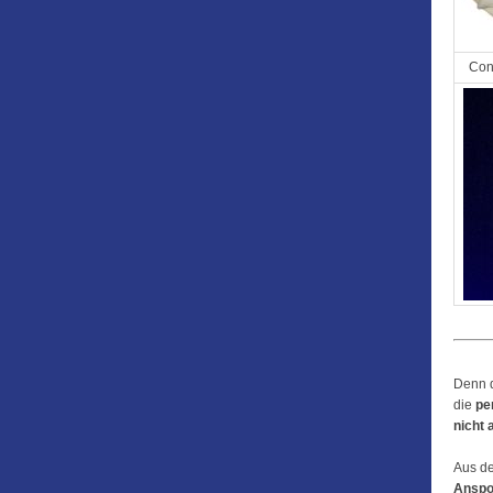
Con
Denn d
die
pe
nicht 
Aus de
Anspo